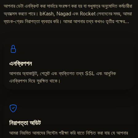
আপনার ডেটা এনক্রিপ্ট করা সার্ভারে সংরক্ষণ করা হয় যা শুধুমাত্র অনুমোদিত কর্মচারীরা
অ্যাক্সেস করতে পারে। bKash, Nagad এবং Rocket লেনদেনের সময়, আমরা
ব্যাংক-গ্রেড নিরাপত্তা ব্যবহার করি। আমরা আপনার তথ্য কখনও তৃতীয় পক্ষের…
এনক্রিপশন
আপনার অ্যাকাউন্ট, পেমেন্ট এবং ব্যক্তিগত তথ্য SSL এবং আধুনিক
এনক্রিপশন দিয়ে সুরক্ষিত থাকে।
নিরাপত্তা অডিট
আমরা নিয়মিত আমাদের সিস্টেম পরীক্ষা করি যাতে নিশ্চিত করা যায় যে আপনার