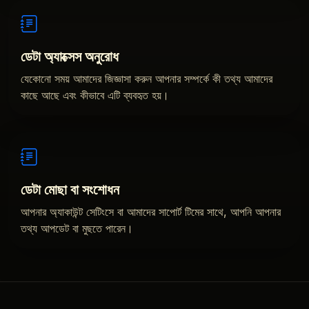
ডেটা অ্যাক্সেস অনুরোধ
যেকোনো সময় আমাদের জিজ্ঞাসা করুন আপনার সম্পর্কে কী তথ্য আমাদের
কাছে আছে এবং কীভাবে এটি ব্যবহৃত হয়।
ডেটা মোছা বা সংশোধন
আপনার অ্যাকাউন্ট সেটিংসে বা আমাদের সাপোর্ট টিমের সাথে, আপনি আপনার
তথ্য আপডেট বা মুছতে পারেন।