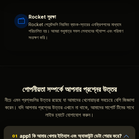
Rocket সুরক্ষা
Rocket পেমেন্টগুলি নিয়মিত ব্যাংক-স্তরের এনক্রিপশনের মাধ্যমে
পরিচালিত হয়। আমরা শুধুমাত্র সফল লেনদেনের স্ট্যাম্প এবং পরিমাণ
সংরক্ষণ করি।
গোপনীয়তা সম্পর্কে আপনার প্রশ্নের উত্তর
নীচে এমন প্রশ্নগুলির উত্তর রয়েছে যা আমাদের খেলোয়াড়রা সবচেয়ে বেশি জিজ্ঞাসা
করেন। যদি আপনার প্রশ্নের উত্তর এখানে না থাকে, আমাদের সাপোর্ট টিমের সাথে
লাইভ চ্যাটে যোগাযোগ করুন।
app1 কি আমার খেলার ইতিহাস এবং অ্যাকাউন্ট ডেটা শেয়ার করে?
01