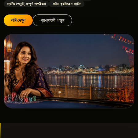
স্থানীয় পেমেন্ট, সম্পূর্ণ গোপনীয়তা
লাইভ ক্যাসিনো ও স্লটস
লবি দেখুন
প্রশ্নাবলী পড়ুন