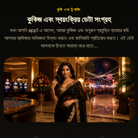
কুকি এবং ট্র্যাকিং
কুকিজ এবং স্বয়ংক্রিয় ডেটা সংগ্রহ
যখন আপনি app1 এ আসেন, আমরা কুকিজ এবং অনুরূপ প্রযুক্তি ব্যবহার করি
আপনার ব্রাউজার অভিজ্ঞতা উন্নত করতে এবং জালিয়াতি প্রতিরোধ করতে। এই ডেটা
আপনাকে চিনতে সাহায্য করে যাতে…