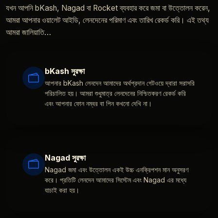
যখন আপনি bKash, Nagad বা Rocket ব্যবহার করে জমা বা উত্তোলন করেন,
আমরা আপনার ওয়ালেট আইডি, লেনদেনের পরিমাণ এবং তারিখ রেকর্ড করি। এই তথ্য
আমরা জালিয়াতি…
bKash সুরক্ষা
আপনার bKash লেনদেন আমাদের অর্থপ্রদান গেটওয়ে দ্বারা সরাসরি
পরিচালিত হয়। আমরা শুধুমাত্র লেনদেনের নিশ্চিতকরণ রেকর্ড করি
এবং আপনার ফোন নম্বর বা পিন কখনো দেখি না।
Nagad সুরক্ষা
Nagad জমা এবং উত্তোলন একই উচ্চ এনক্রিপশন মান অনুসরণ
করে। প্রতিটি লেনদেন আমাদের সিস্টেম এবং Nagad এর মধ্যে
যাচাই করা হয়।