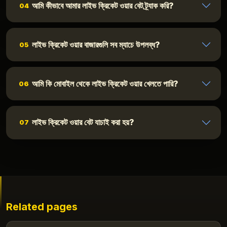
আমি কীভাবে আমার লাইভ ক্রিকেট ওয়ার বেট ট্র্যাক করি?
04
লাইভ ক্রিকেট ওয়ার বাজারগুলি সব ম্যাচে উপলব্ধ?
05
আমি কি মোবাইল থেকে লাইভ ক্রিকেট ওয়ার খেলতে পারি?
06
লাইভ ক্রিকেট ওয়ার বেট যাচাই করা হয়?
07
Related pages