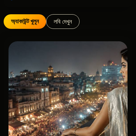
অ্যাকাউন্ট খুলুন
লবি দেখুন