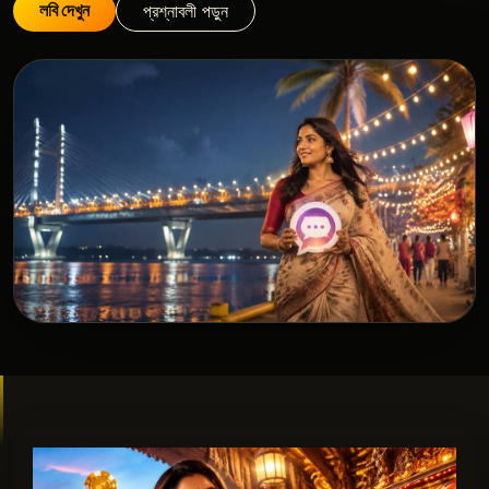
লবি দেখুন
প্রশ্নাবলী পড়ুন