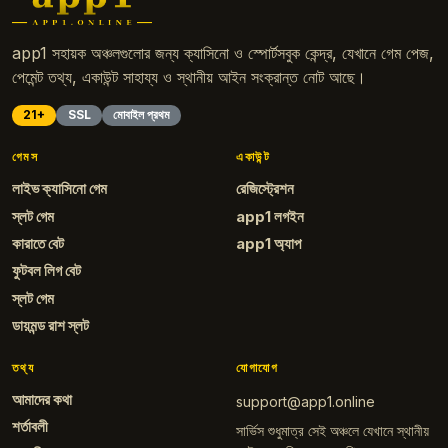
app1 সহায়ক অঞ্চলগুলোর জন্য ক্যাসিনো ও স্পোর্টসবুক কেন্দ্র, যেখানে গেম পেজ,
পেমেন্ট তথ্য, একাউন্ট সাহায্য ও স্থানীয় আইন সংক্রান্ত নোট আছে।
21+
SSL
মোবাইল প্রথম
গেমস
একাউন্ট
লাইভ ক্যাসিনো গেম
রেজিস্ট্রেশন
স্লট গেম
app1 লগইন
কারাতে বেট
app1 অ্যাপ
ফুটবল লিগ বেট
স্লট গেম
ডায়মন্ড রাশ স্লট
তথ্য
যোগাযোগ
আমাদের কথা
support@app1.online
শর্তাবলী
সার্ভিস শুধুমাত্র সেই অঞ্চলে যেখানে স্থানীয়