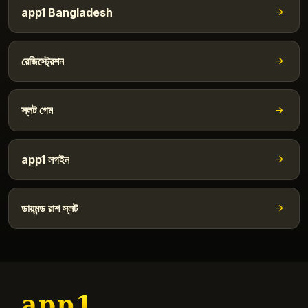
app1 Bangladesh
রেজিস্ট্রেশন
স্লট গেম
app1 লগইন
ডায়মন্ড রাশ স্লট